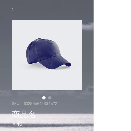
SKU： 632835642834572
商品名
価
￥40
格