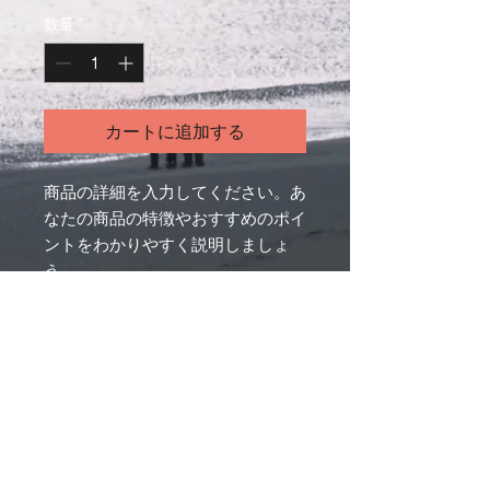
数量
*
カートに追加する
商品の詳細を入力してください。あ
なたの商品の特徴やおすすめのポイ
ントをわかりやすく説明しましょ
う。
商品情報
商品の詳細を入力してください。サイ
返品・返金ポリシー
ズ、素材、取扱説明に加え、商品の特
徴やおすすめのポイントなどを説明し
返品・返金ポリシーを入力してくださ
ましょう。
商品の配送について
い。顧客が商品に満足しなかった場合
や、不備があった場合に行う手続きの