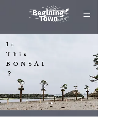
Is
This
BONSAI
​？