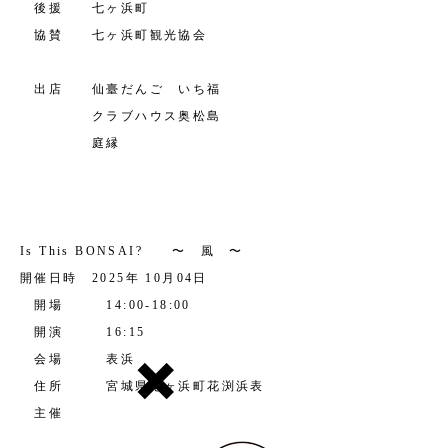
後援 七ヶ浜町
協賛 七ヶ浜町観光協会
出店 仙臺だんご いち福
クラブハウス奥松島
庭縁
Is This BONSAI?​ 〜 風 〜
開催日時 2025年 10月04日
開場 14:00-18:00
​ 開演 16:15
✖️
会場 表浜
住所 宮城県七ヶ浜町花渕浜表
主催