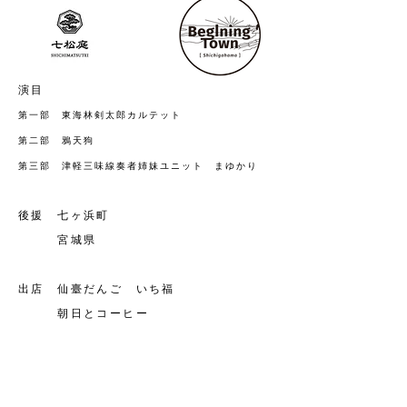
​
演目
第一部 東海林剣太郎カルテット
第二部 鴉天狗
第三部 津軽三味線奏者姉妹ユニット まゆかり
後援 七ヶ浜町
宮城県
出店 仙臺だんご いち福
朝日とコーヒー