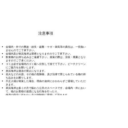
注意事項
会場内・外での事故・紛失・盗難・ケガ・病気等の責任は、一切負い
ませんのでご了承下さい。
会場内及び表浜海岸は禁煙となりますのでご了承下さい。
飲食物のお持ち込みはご遠慮下さい。発覚の際は、没収・廃棄となり
ますのでご了承ください。
ゴミは必ず会場内のゴミ箱へ分別して捨てて下さい。ビーチクリーン
にご協力をお願いします。
表浜海岸は遊泳の禁止になります。
花火などの火器、その他の危険物、及び法律で禁じられている物の持
ち込みをお断りします。
不正入場が発覚した場合、理由の如何にかかわらずご退場していただ
きます。
表浜海岸は多くの方で賑わう公共のスペースです。会場内・外におい
て、他のお客様の迷惑になる行為を行ったり、
係員の指示に従わない方は強制的に退場して頂きます。
飲酒運転は大変に危険を伴います。飲酒された方は絶対に運転をしな
いよう、同行者の方がしっかりと管理をお願い致します。
​盆栽に触れることは禁止となります。