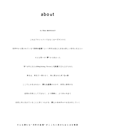
​about
​Is This BONSAI?
これはプロジェクトではなく
ムーブメント
だ
世界中から愛されている
“日本の盆栽”
という時代を超えた文化を新しい世代に伝えたい
そんな我々の
“夢”
から始まった
”夢”を叶えるため
BegIning Town
と
七松庭
で立ち上げられた
舞台は、東北で一番小さく、海に囲まれた町
七ヶ浜
ここでしか生まれない、
新たな盆栽
のカタチ、表現に挑戦する
盆栽を伝統としてではなく、より
自由
に、より
カッコよく
自然と共に生きていることと深くつながる、
新しいカルチャー
を生み出していく
そんな新たな“日本の盆栽”がここ七ヶ浜からはじまる物語